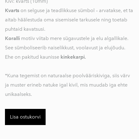
Kivi: kvarts (10mm)
Kvarts
on selguse ja teadlikkuse sümbol – arvatakse, et ta
aitab häälestuda oma sisemisele tarkusele ning toetab
puhtaid kavatsusi.
Koralli
motiiv viitab mere sügavustele ja elu algallikale.
See sümboliseerib naiselikkust, voolavust ja elujõudu.
Ehe on pakitud kaunisse
kinkekarpi.
*Kuna tegemist on naturaalse poolvääriskiviga, siis värv
ja muster erineb natuke igal kivil, mis muudab iga ehte
unikaalseks.
Lisa ostukorvi