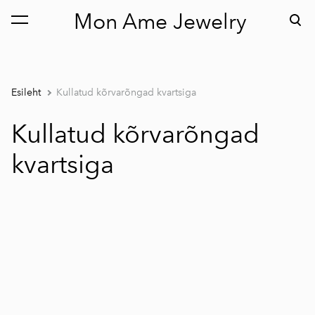
Mon Ame Jewelry
lisati ostukorvi.
Vaata ostukorvi
Esileht
Kullatud kõrvarõngad kvartsiga
Kullatud kõrvarõngad
kvartsiga
1 / 2