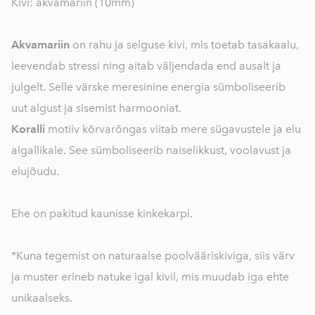
Kivi: akvamariin (10mm)
Akvamariin
on rahu ja selguse kivi, mis toetab tasakaalu,
leevendab stressi ning aitab väljendada end ausalt ja
julgelt. Selle värske meresinine energia sümboliseerib
uut algust ja sisemist harmooniat.
Koralli
motiiv kõrvarõngas viitab mere sügavustele ja elu
algallikale. See sümboliseerib naiselikkust, voolavust ja
elujõudu.
Ehe on pakitud kaunisse kinkekarpi.
*Kuna tegemist on naturaalse poolvääriskiviga, siis värv
ja muster erineb natuke igal kivil, mis muudab iga ehte
unikaalseks.