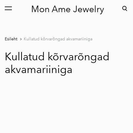
Mon Ame Jewelry
lisati ostukorvi.
Vaata ostukorvi
Esileht
Kullatud kõrvarõngad akvamariiniga
Kullatud kõrvarõngad
akvamariiniga