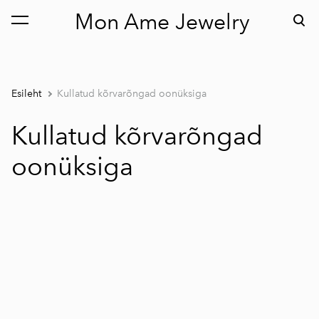
Mon Ame Jewelry
lisati ostukorvi.
Vaata ostukorvi
Esileht
Kullatud kõrvarõngad oonüksiga
Kullatud kõrvarõngad
oonüksiga
1 / 2