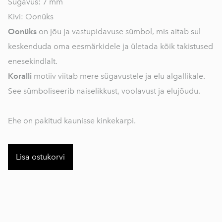
Sügavus: 7 mm
Kivi: Oonüks
Oonüks
on jõu ja vastupidavuse sümbol, mis aitab sul
keskenduda oma eesmärkidele ja ületada kõik takistused
enesekindlalt.
Koralli
motiiv viitab mere sügavustele ja elu algallikale.
See sümboliseerib naiselikkust, voolavust ja elujõudu.
Ehe on pakitud kaunisse kinkekarpi.
Lisa ostukorvi