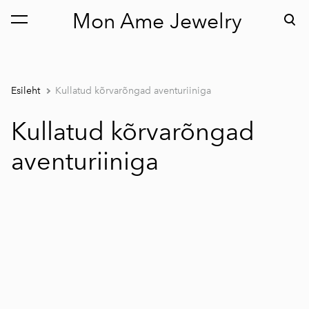
Mon Ame Jewelry
lisati ostukorvi.
Vaata ostukorvi
Esileht
Kullatud kõrvarõngad aventuriiniga
Kullatud kõrvarõngad
aventuriiniga
1 / 2