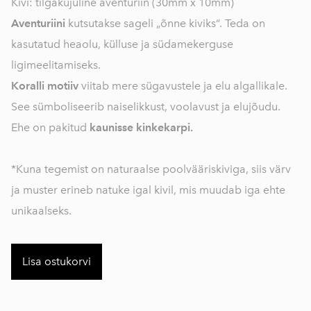
Kivi: tilgakujuline aventuriin (30mm x 10mm)
Aventuriini
kutsutakse sageli „õnne kiviks“. Teda on
kasutatud heaolu, külluse ja südamekerguse
ligimeelitamiseks.
Koralli motiiv
viitab mere sügavustele ja elu algallikale.
See sümboliseerib naiselikkust, voolavust ja elujõudu.
Ehe on pakitud
kaunisse kinkekarpi.
*Kuna tegemist on naturaalse poolvääriskiviga, siis värv
ja muster erineb natuke igal kivil, mis muudab iga ehte
unikaalseks.
Lisa ostukorvi