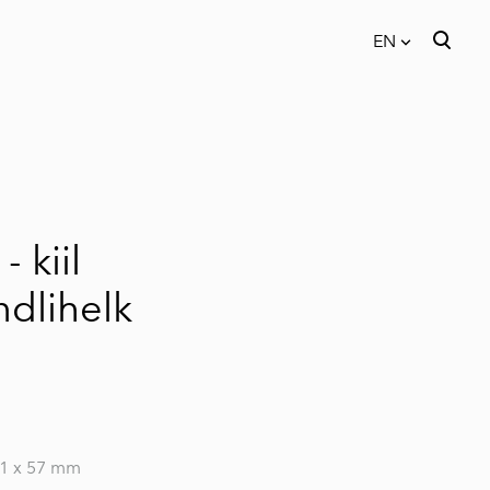
EN
was added to the cart.
View cart
EN
EST
- kiil
dlihelk
1 x 57 mm