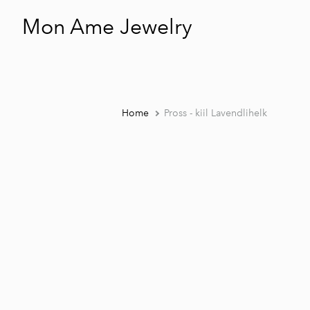
Mon Ame Jewelry
Home
Pross - kiil Lavendlihelk