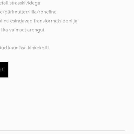
tall strasskividega
e/pärlmutter/lilla/roheline
olina esindavad transformatsiooni ja
li ka vaimset arengut.
tud kaunisse kinkekotti.
rt