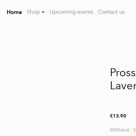
Shop
Upcoming events
Contact us
Home
Earrings
Brooches
Bracelets
Necklaces
Pross 
Dreamcatchers
Laven
For men
FAQ
€13.90
Mõõdud : 5