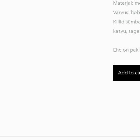
Materjal: me
Värvus: hõb
Kiilid sümb
kasvu, sage
Ehe on paki
Add to ca