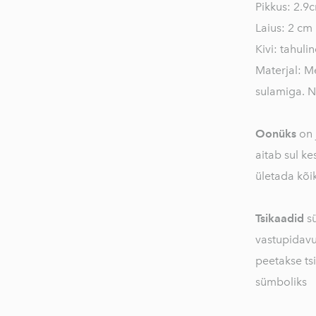
Pikkus: 2.9
Laius: 2 cm
Kivi: tahuli
Materjal: M
sulamiga. N
Oonüks
on 
aitab sul k
ületada kõik
Tsikaadid
sü
vastupidavus
peetakse ts
sümboliks