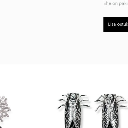
Ehe on pak
Lisa ostu