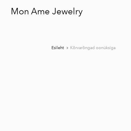
Mon Ame Jewelry
Esileht
Kõrvarõngad oonüksiga