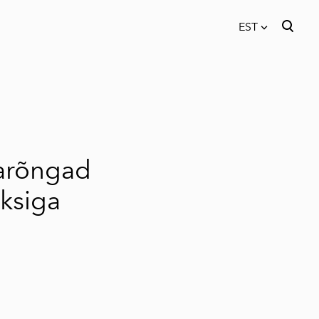
EST
lisati ostukorvi.
Vaata ostukorvi
EST
EN
arõngad
ksiga