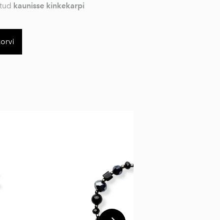
itud
kaunisse kinkekarpi
korvi