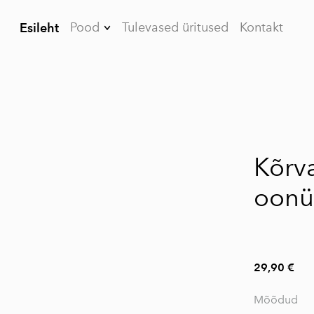
Pood
Tulevased üritused
Kontakt
Esileht
Kõrvarõngad
Prossid
Käevõrud
1 / 3
Kaelakeed
Kõrv
Meestele
oonü
KKK
29,90 €
Mõõdud