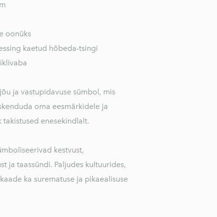
cm
ne oonüks
essing kaetud hõbeda-tsingi
iklivaba
jõu ja vastupidavuse sümbol, mis
eskenduda oma eesmärkidele ja
 takistused enesekindlalt.
mboliseerivad kestvust,
t ja taassündi. Paljudes kultuurides,
ikaade ka surematuse ja pikaealisuse