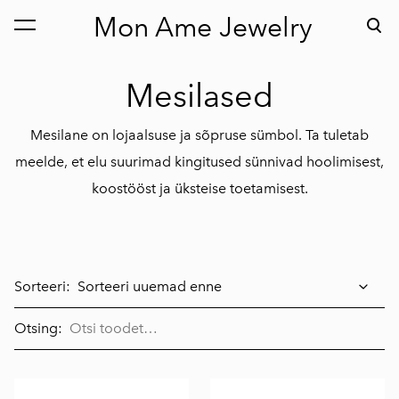
Mon Ame Jewelry
lisati ostukorvi.
Vaata ostukorvi
Mesilased
Mesilane on lojaalsuse ja sõpruse sümbol. Ta tuletab
meelde, et elu suurimad kingitused sünnivad hoolimisest,
koostööst ja üksteise toetamisest.
Sorteeri:
Otsing: