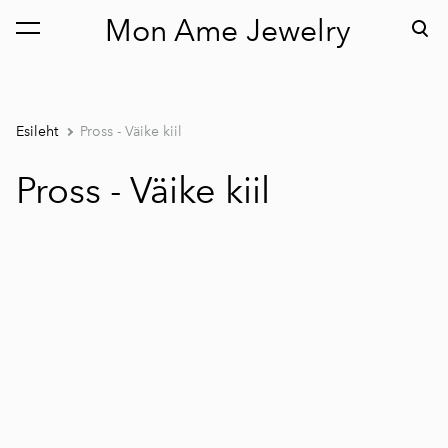
Mon Ame Jewelry
lisati ostukorvi.
Vaata ostukorvi
Esileht
Pross - Väike kiil
Pross - Väike kiil
1 / 3