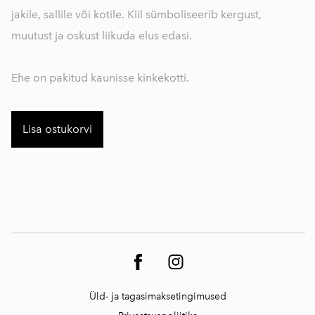
jakile, sallile või kotile. Kiil sümboliseerib kergust,
muutust ja oskust liikuda elus edasi.
Ehe on pakitud kaunisse kinkekotti.
Lisa ostukorvi
Üld- ja tagasimaksetingimused