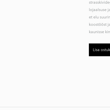
strasskivid
lojaalsuse 
et elu suur
koostööst j
kaunisse kin
Lisa ostu