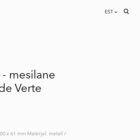
EST
lisati ostukorvi.
Vaata ostukorvi
EST
EN
 - mesilane
de Verte
0 x 61 mm Materjal: metall /