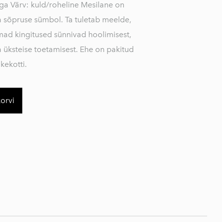
ega Värv: kuld/roheline Mesilane on
ja sõpruse sümbol. Ta tuletab meelde,
imad kingitused sünnivad hoolimisest,
a üksteise toetamisest. Ehe on pakitud
kekotti.
korvi