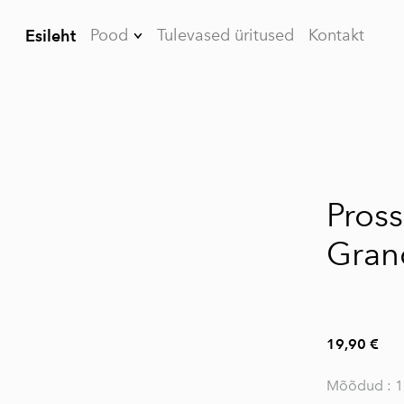
Pood
Tulevased üritused
Kontakt
Esileht
Kõrvarõngad
Prossid
Käevõrud
Kaelakeed
Pross
Meestele
Gran
KKK
19,90 €
Mõõdud : 10