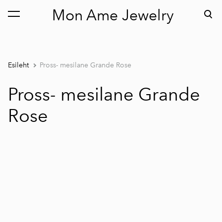
Mon Ame Jewelry
lisati ostukorvi.
Vaata ostukorvi
Esileht
Pross- mesilane Grande Rose
Pross- mesilane Grande
Rose