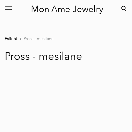
Mon Ame Jewelry
lisati ostukorvi.
Vaata ostukorvi
Esileht
Pross - mesilane
Pross - mesilane