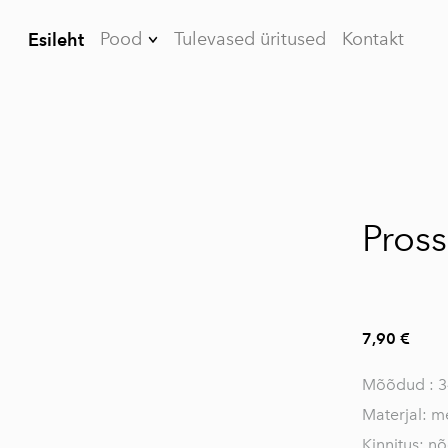
Pood
Tulevased üritused
Kontakt
Esileht
Kõrvarõngad
Prossid
Käevõrud
Kaelakeed
Pross
Meestele
KKK
7,90 €
Mõõdud : 
Materjal: me
Kinnitus: nõ