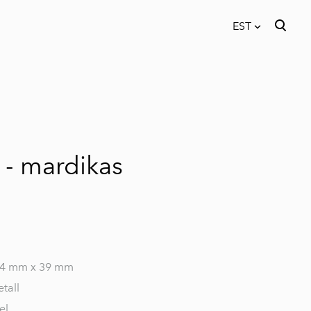
EST
lisati ostukorvi.
Vaata ostukorvi
EST
EN
 - mardikas
34 mm x 39 mm
tall
el