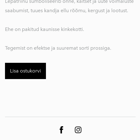
Lepatriinu sümboliseerib õnne, kaitset ja uute võimaluste
saabumist, tuues kandja ellu rõõmu, kergust ja lootust.
Ehe on pakitud kaunisse kinkekotti.
Tegemist on efektse ja suuremat sorti prossiga.
Lisa ostukorvi