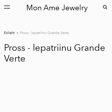
Mon Ame Jewelry
lisati ostukorvi.
Vaata ostukorvi
Esileht
Pross - lepatriinu Grande Verte
Pross - lepatriinu Grande
Verte