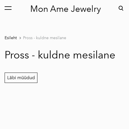
Mon Ame Jewelry
lisati ostukorvi.
Vaata ostukorvi
Esileht
Pross - kuldne mesilane
Pross - kuldne mesilane
Läbi müüdud