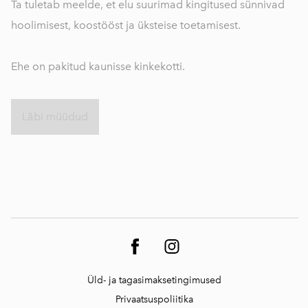
Ta tuletab meelde, et elu suurimad kingitused sünnivad
hoolimisest, koostööst ja üksteise toetamisest.
Ehe on pakitud kaunisse kinkekotti.
Läbi müüdud
Üld- ja tagasimaksetingimused
Privaatsuspoliitika