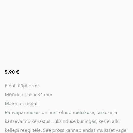
5,90 €
Pinni tüüpi pross
Mõõdud : 55 x 34 mm
Materjal: metall
Rahvapärimuses on hunt olnud metsikuse, tarkuse ja
kaitsevaimu kehastus – üksinduse kuningas, kes ei allu
kellegi reeglitele. See pross kannab endas muistset väge