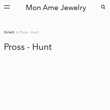
Mon Ame Jewelry
lisati ostukorvi.
Vaata ostukorvi
Esileht
Pross - Hunt
Pross - Hunt
1 / 2