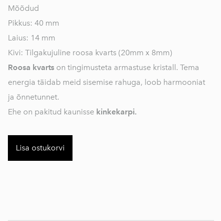
Mõõdud
Pikkus: 40 mm
Laius: 14 mm
Kivi: Tilgakujuline roosa kvarts (20mm x 8mm)
Roosa kvarts
on tingimusteta armastuse kristall. Tema
energia täidab meid sisemise rahuga, loob harmooniat
ja õnnetunnet.
Ehe on pakitud kaunisse
kinkekarpi.
Lisa ostukorvi