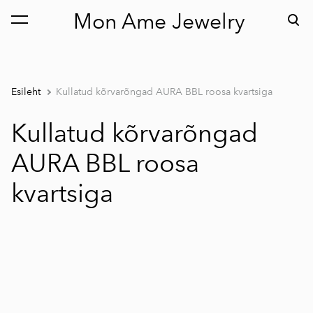
Mon Ame Jewelry
lisati ostukorvi.
Vaata ostukorvi
Esileht
Kullatud kõrvarõngad AURA BBL roosa kvartsiga
Kullatud kõrvarõngad
AURA BBL roosa
kvartsiga
1 / 2