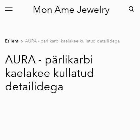
Mon Ame Jewelry
lisati ostukorvi.
Vaata ostukorvi
Esileht
AURA - pärlikarbi kaelakee kullatud detailidega
AURA - pärlikarbi
kaelakee kullatud
detailidega
1 / 2