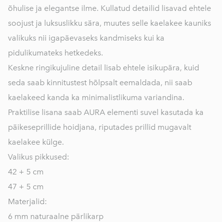
õhulise ja elegantse ilme. Kullatud detailid lisavad ehtele
soojust ja luksuslikku sära, muutes selle kaelakee kauniks
valikuks nii igapäevaseks kandmiseks kui ka
pidulikumateks hetkedeks.
Keskne ringikujuline detail lisab ehtele isikupära, kuid
seda saab kinnitustest hõlpsalt eemaldada, nii saab
kaelakeed kanda ka minimalistlikuma variandina.
Praktilise lisana saab AURA elementi suvel kasutada ka
päikeseprillide hoidjana, riputades prillid mugavalt
kaelakee külge.
Valikus pikkused:
42 + 5 cm
47 + 5 cm
Materjalid:
6 mm naturaalne pärlikarp