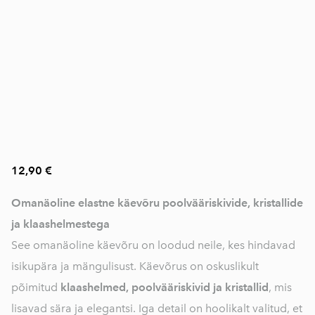
12,90 €
Omanäoline elastne käevõru poolvääriskivide, kristallide
ja klaashelmestega
See omanäoline käevõru on loodud neile, kes hindavad
isikupära ja mängulisust. Käevõrus on oskuslikult
põimitud
klaashelmed, poolvääriskivid ja kristallid
, mis
lisavad sära ja elegantsi. Iga detail on hoolikalt valitud, et