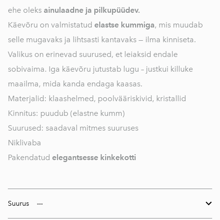
ehe oleks
ainulaadne ja pilkupüüdev.
Käevõru on valmistatud
elastse kummiga
, mis muudab
selle mugavaks ja lihtsasti kantavaks — ilma kinniseta.
Valikus on erinevad suurused, et leiaksid endale
sobivaima. Iga käevõru jutustab lugu – justkui killuke
maailma, mida kanda endaga kaasas.
Materjalid: klaashelmed, poolvääriskivid, kristallid
Kinnitus: puudub (elastne kumm)
Suurused: saadaval mitmes suuruses
Niklivaba
Pakendatud
elegantsesse kinkekotti
Suurus