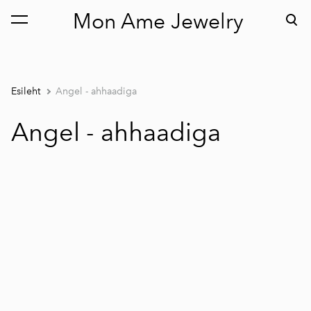
Mon Ame Jewelry
lisati ostukorvi.
Vaata ostukorvi
Esileht
Angel - ahhaadiga
Angel - ahhaadiga
1 / 3